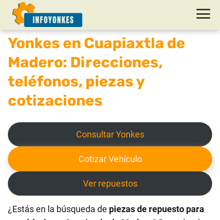
Yonkes en Cuapiaxtla de
Madero: Direcciones,
teléfonos, piezas y
cotizaciones
Consultar Yonkes
Cotizar Vehículo
Ver repuestos
¿Estás en la búsqueda de
piezas de repuesto para