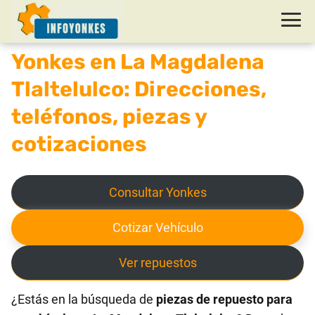
Yonkes en La Magdalena
Tlaltelulco: Direcciones,
teléfonos, piezas y
cotizaciones
Consultar Yonkes
Cotizar Vehículo
Ver repuestos
¿Estás en la búsqueda de
piezas de repuesto para