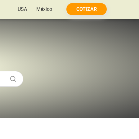
USA
México
COTIZAR