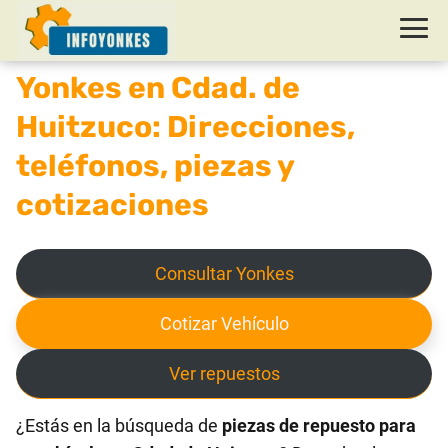
Yonkes en Cdad. de
Huitzuco: Direcciones,
teléfonos, piezas y
cotizaciones
Consultar Yonkes
Cotizar Vehículo
Ver repuestos
¿Estás en la búsqueda de
piezas de repuesto para