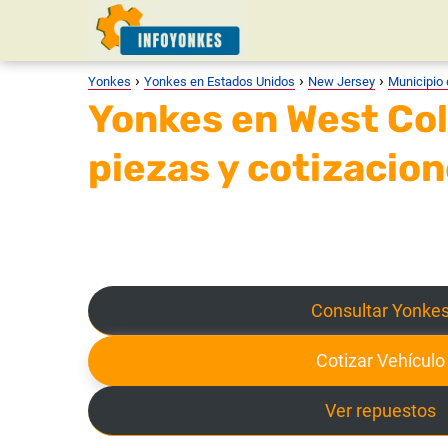
Yonkes
Yonkes en Estados Unidos
New Jersey
Municipio
Yonkes en West Col
piezas y cotizacio
Consultar Yonke
Cotizar Vehículo
Ver repuestos