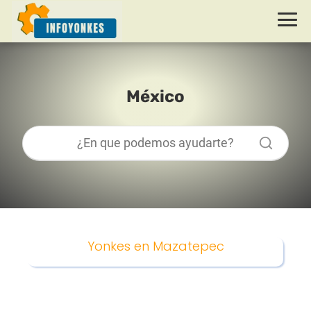
México
Yonkes en Mazatepec