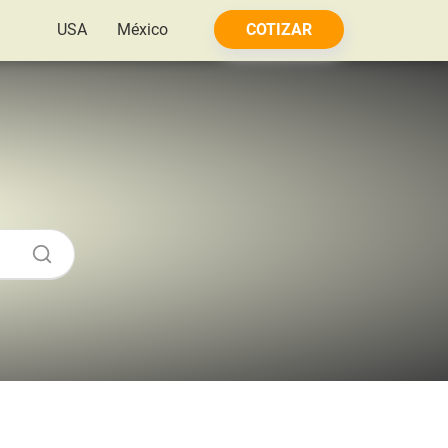
USA
México
COTIZAR