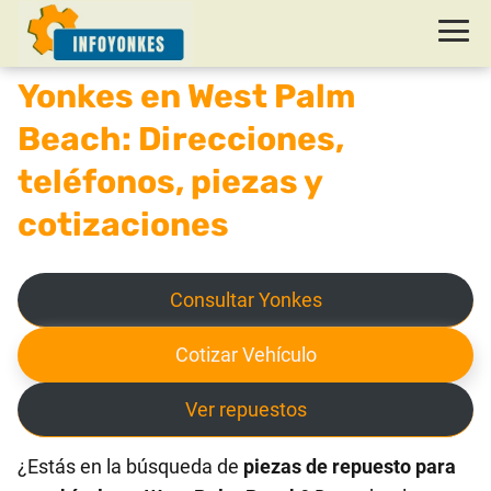
Yonkes en West Palm
Beach: Direcciones,
teléfonos, piezas y
cotizaciones
Consultar Yonkes
Cotizar Vehículo
Ver repuestos
¿Estás en la búsqueda de
piezas de repuesto para