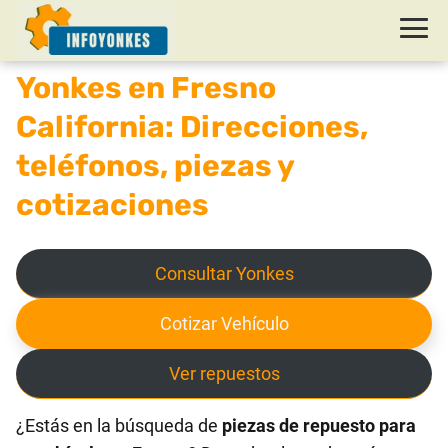
Yonkes en Fresno
California: Direcciones,
teléfonos, piezas y
cotizaciones
Consultar Yonkes
Cotizar Vehículo
Ver repuestos
¿Estás en la búsqueda de
piezas de repuesto para