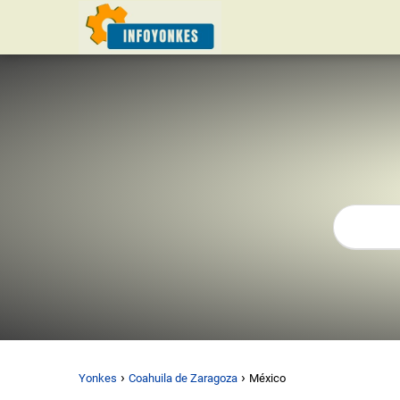
Yonkes
Coahuila de Zaragoza
México