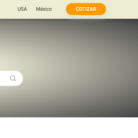
USA
México
COTIZAR