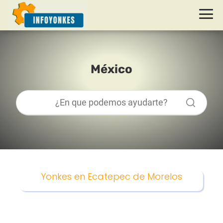
México
Yonkes en Ecatepec de Morelos